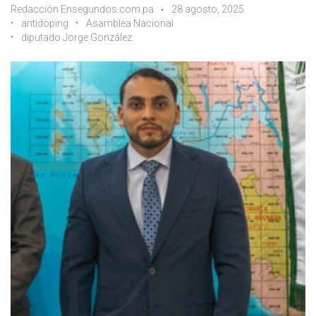
Redacción Ensegundos.com.pa
28 agosto, 2025
antidoping
Asamblea Nacional
diputado Jorge González.