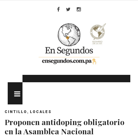
Skip
to
Facebook
Twitter
Instagram
content
MENU
,
CINTILLO
LOCALES
Proponen antidoping obligatorio
en la Asamblea Nacional