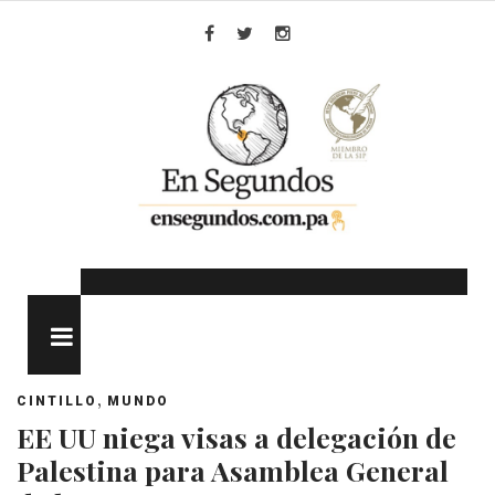
Skip
to
Facebook
Twitter
Instagram
content
MENU
,
CINTILLO
MUNDO
EE UU niega visas a delegación de
Palestina para Asamblea General