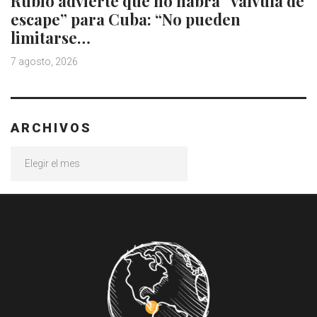
Rubio advierte que no habrá “válvula de
escape” para Cuba: “No pueden
limitarse…
7 agosto, 2026
ARCHIVOS
Archivos