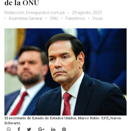
de la ONU
Redacción, Ensegundos.com.pa
29 agosto, 2025
Asamblea General
ONU
Palestinos
Visas
El secretario de Estado de Estados Unidos, Marco Rubio. EFE/Aaron
Schwartz.
WhatsApp
Facebook
Twitter
Google+
LinkedIn
Pinterest