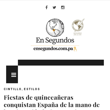
Skip
to
Facebook
Twitter
Instagram
content
MENU
,
CINTILLO
ESTILOS
Fiestas de quinceañeras
conquistan España de la mano de