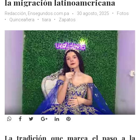
la migración latinoamericana
Redacción, Ensegundos.com.pa
30 agosto, 2025
Fotos
Quinceañera
tiara
Zapatos
WhatsApp
Facebook
Twitter
Google+
LinkedIn
Pinterest
La tradición que marca el paso a la