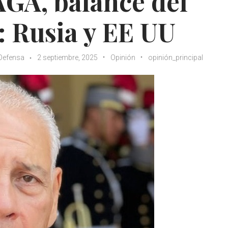
GA, balance del
 Rusia y EE UU
 Defensa
2 septiembre, 2025
Opinión
opinión_principal