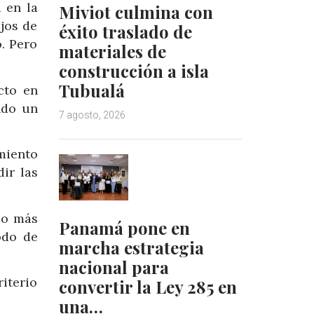
 en la
Miviot culmina con
jos de
éxito traslado de
. Pero
materiales de
construcción a isla
Tubualá
cto en
ndo un
7 agosto, 2026
miento
ir las
co más
Panamá pone en
odo de
marcha estrategia
nacional para
iterio
convertir la Ley 285 en
una…