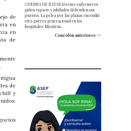
GUERRA DE BATAS Jóvenes enfermeros
piden espacio y jubilados defienden sus
puestos. La pelea por las plazas encendió
ejo de
otra guerra generacional en los
erra en
hospitales. Mientras...
oza en
Concolón anteriores >>
sta de
amente
.
ntigua
tes de
hill y
Unidos.
gocios