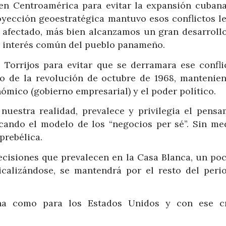
en Centroamérica para evitar la expansión cubana
royección geoestratégica mantuvo esos conflictos le
o afectado, más bien alcanzamos un gran desarrollo
el interés común del pueblo panameño.
 Torrijos para evitar que se derramara ese confli
co de la revolución de octubre de 1968, mantenie
nómico (gobierno empresarial) y el poder político.
 nuestra realidad, prevalece y privilegia el pensa
cando el modelo de los “negocios per sé”. Sin med
prebélica.
cisiones que prevalecen en la Casa Blanca, un po
icalizándose, se mantendrá por el resto del peri
na como para los Estados Unidos y con ese cr