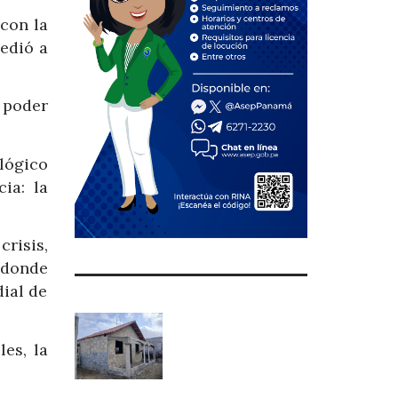
con la
edió a
e poder
lógico
ia: la
risis,
 donde
ial de
les, la