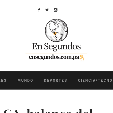
Facebook
Twitter
Instagram
LES
MUNDO
DEPORTES
CIENCIA/TECNO