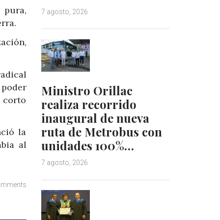
 pura,
7 agosto, 2026
rra.
zación,
adical
 poder
Ministro Orillac
 corto
realiza recorrido
inaugural de nueva
ruta de Metrobus con
ció la
unidades 100%…
bia al
7 agosto, 2026
omments