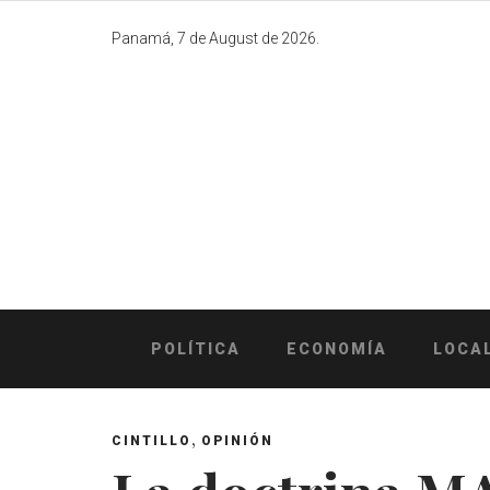
Skip
to
Panamá, 7 de August de 2026.
content
POLÍTICA
ECONOMÍA
LOCA
,
CINTILLO
OPINIÓN