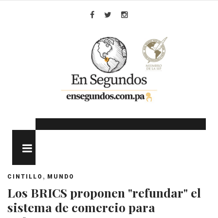
Skip
to
Facebook
Twitter
Instagram
content
MENU
,
CINTILLO
MUNDO
Los BRICS proponen "refundar" el
sistema de comercio para