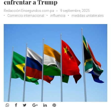
enfrentar a Trump
Redacción Ensegundos.com.pa
9 septiembre, 2025
Comercio internacional
influencia
medidas unilaterales
WhatsApp
Facebook
Twitter
Google+
LinkedIn
Pinterest