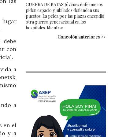
on las
GUERRA DE BATAS Jóvenes enfermeros
piden espacio y jubilados defienden sus
puestos. La pelea por las plazas encendió
 lugar
otra guerra generacional en los
hospitales. Mientras...
.
Concolón anteriores >>
o debe
ar con
cial.
vida a
netsk,
l mismo
ando a
s en el
do y a