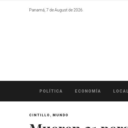
Skip
to
Panamá, 7 de August de 2026.
content
POLÍTICA
ECONOMÍA
LOCA
,
CINTILLO
MUNDO