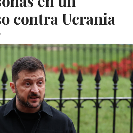
sonas en un
o contra Ucrania
5