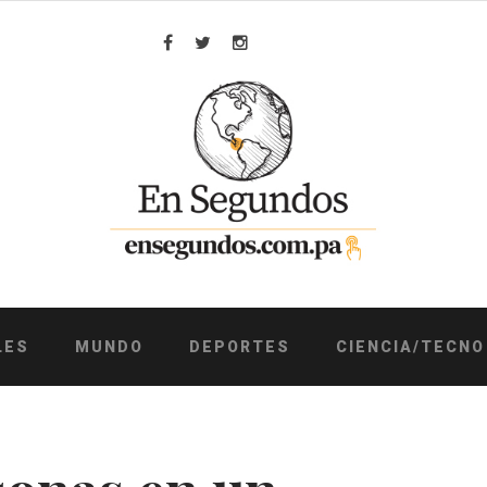
Facebook
Twitter
Instagram
LES
MUNDO
DEPORTES
CIENCIA/TECNO