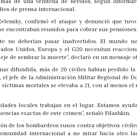
 más de una veintena de heridos, según informar
ios de prensa internacional.
Zelensky, confirmó el ataque y denunció que tuvo
 se encontraban reunidos para cobrar sus pensiones
nte no deberían pasar inadvertidos. El mundo n
stados Unidos, Europa y el G20 necesitan reaccion
je de sembrar la muerte”, declaró en un mensaje ofi
ar difundida, más de 20 civiles habían perdido la 
el jefe de la Administración Militar Regional de Do
e víctimas mortales se elevaba a 21, con al menos e
ridades locales trabajan en el lugar. Estamos ayud
encias exactas de este crimen”, señaló Filashkin.
ión de los bombardeos rusos contra objetivos civile
comunidad internacional a no mirar hacia otro la