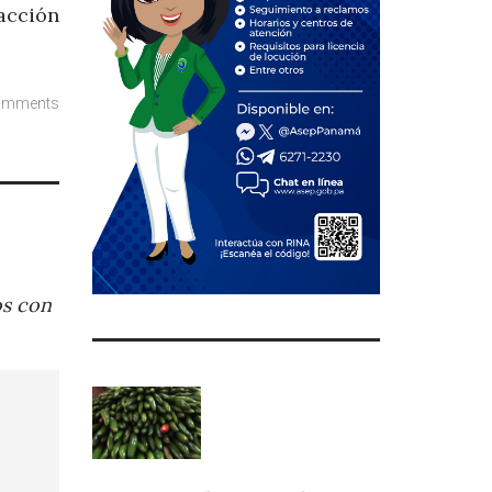
acción
omments
os con