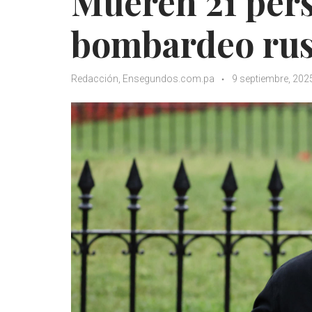
Mueren 21 per
bombardeo rus
Redacción, Ensegundos.com.pa
9 septiembre, 202