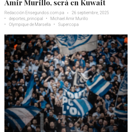
Amir Murillo, será en Kuwait
Redacción Ensegundos.com.pa
26 septiembre, 2025
deportes_principal
Michael Amir Murillo
Olympique de Marsella
Supercopa