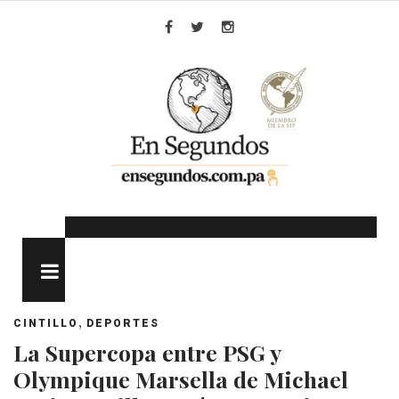
Skip
to
Facebook
Twitter
Instagram
content
MENU
,
CINTILLO
DEPORTES
La Supercopa entre PSG y
Olympique Marsella de Michael