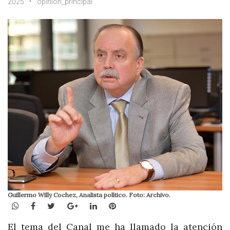
2025
opinión_principal
Guillermo Willy Cochez, Analista político. Foto: Archivo.
WhatsApp
Facebook
Twitter
Google+
LinkedIn
Pinterest
El tema del Canal me ha llamado la atención