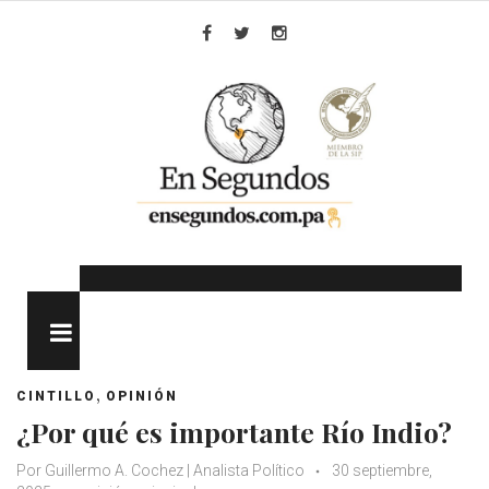
Skip
to
Facebook
Twitter
Instagram
content
MENU
,
CINTILLO
OPINIÓN
¿Por qué es importante Río Indio?
Por Guillermo A. Cochez | Analista Político
30 septiembre,