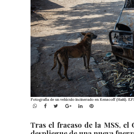
Fotografía de un vehículo incinerado en Kenscoff (Haití). E
WhatsApp
Facebook
Twitter
Google+
LinkedIn
Pinterest
Tras el fracaso de la MSS, e
despliegue de una nueva fuerza