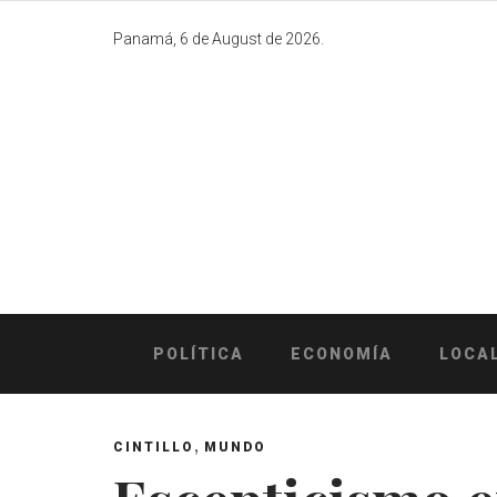
Skip
to
Panamá, 6 de August de 2026.
content
POLÍTICA
ECONOMÍA
LOCA
,
CINTILLO
MUNDO