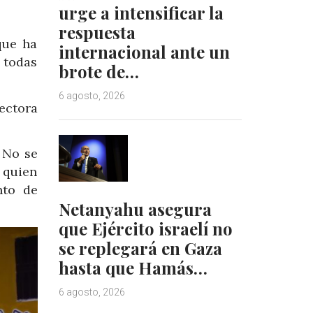
urge a intensificar la
respuesta
que ha
internacional ante un
 todas
brote de…
6 agosto, 2026
ectora
 No se
 quien
nto de
Netanyahu asegura
que Ejército israelí no
se replegará en Gaza
hasta que Hamás…
6 agosto, 2026