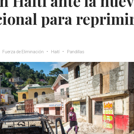
n Haití ante la nue
cional para reprimi
Fuerza de Eliminación
Haití
Pandillas