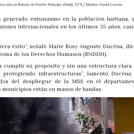
rricada en llamas en Puerto Príncipe (Haití). EFE/ Mentor David Lorens
a generado entusiasmo en la población haitiana, 
siones internacionales en los últimos 35 años, casi
iera éxito”, señaló Marie Rosy Auguste Ducéna, dir
efensa de los Derechos Humanos (RNDDH).
a cumplir su propósito y sin una estructura clara.
i protegiendo infraestructuras”, lamentó Ducéna,
ados del despliegue de la MSS en el departame
os municipios están en manos de bandas.