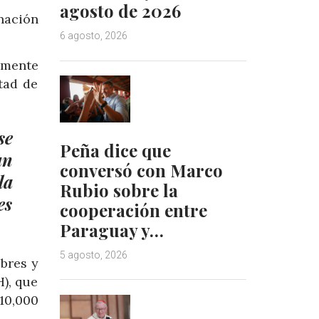
agosto de 2026
nación
6 agosto, 2026
amente
tad de
se
Peña dice que
un
conversó con Marco
la
Rubio sobre la
es
cooperación entre
Paraguay y…
5 agosto, 2026
bres y
), que
10,000