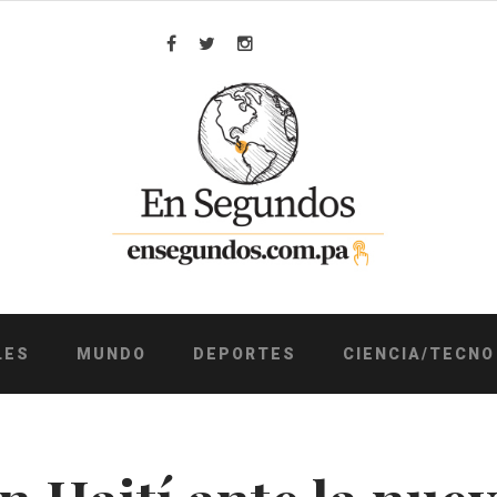
Facebook
Twitter
Instagram
LES
MUNDO
DEPORTES
CIENCIA/TECNO