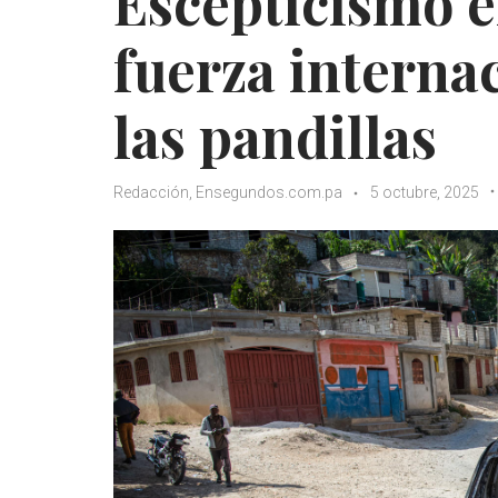
Escepticismo e
fuerza interna
las pandillas
Redacción, Ensegundos.com.pa
5 octubre, 2025