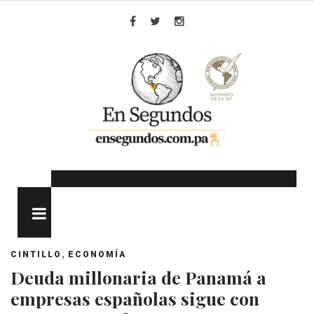
Skip
to
Facebook
Twitter
Instagram
content
MENU
,
CINTILLO
ECONOMÍA
Deuda millonaria de Panamá a
empresas españolas sigue con