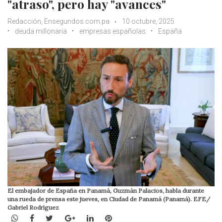
"atraso", pero hay "avances"
Redacción, Ensegundos.com.pa
10 octubre, 2025
deuda millonaria
empresas españolas
España
El embajador de España en Panamá, Guzmán Palacios, habla durante
una rueda de prensa este jueves, en Ciudad de Panamá (Panamá). EFE/
Gabriel Rodríguez
WhatsApp
Facebook
Twitter
Google+
LinkedIn
Pinterest