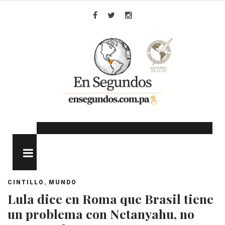
Skip
to
Facebook
Twitter
Instagram
content
MENU
,
CINTILLO
MUNDO
Lula dice en Roma que Brasil tiene
un problema con Netanyahu, no