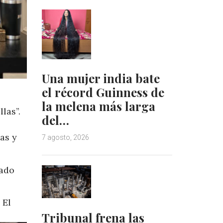
Una mujer india bate
el récord Guinness de
la melena más larga
las”.
del…
as y
7 agosto, 2026
cado
 El
Tribunal frena las