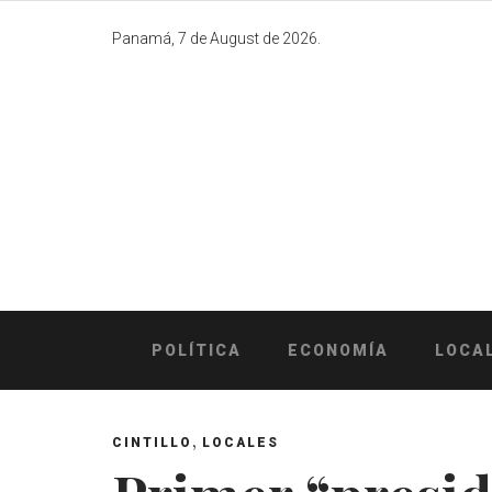
Skip
to
Panamá, 7 de August de 2026.
content
POLÍTICA
ECONOMÍA
LOCA
,
CINTILLO
LOCALES