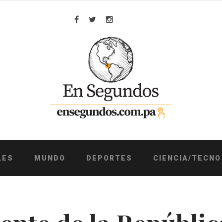
Facebook
Twitter
Instagram
LES
MUNDO
DEPORTES
CIENCIA/TECNO