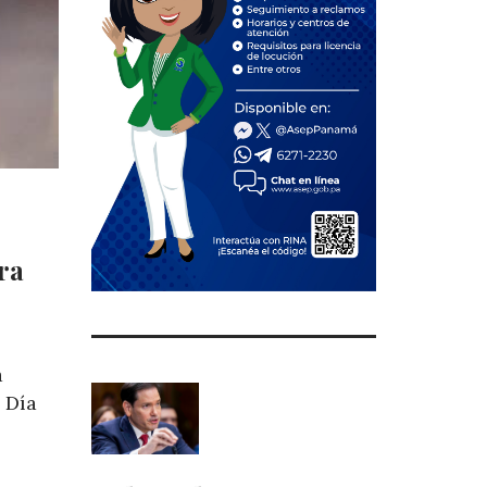
ra
a
 Día