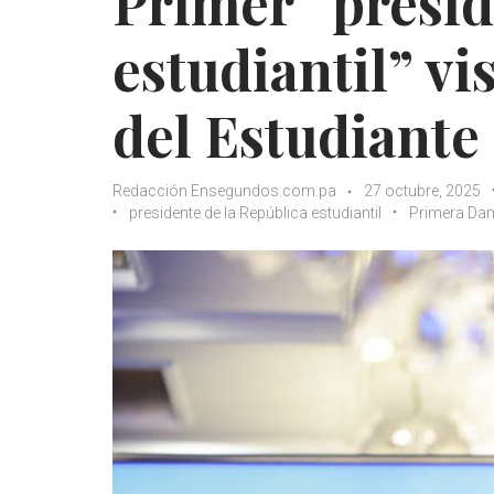
Primer “presid
estudiantil” vi
del Estudiante
Redacción Ensegundos.com.pa
27 octubre, 2025
presidente de la República estudiantil
Primera Dam