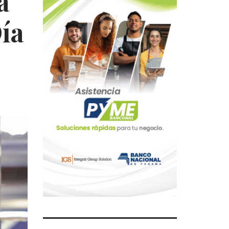
a
Día