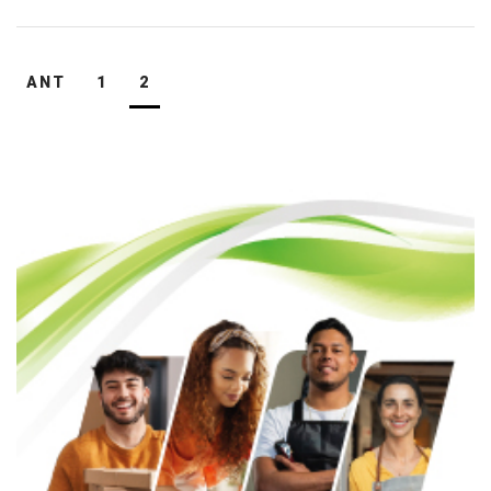
Navegación
ANT
1
2
de
entradas