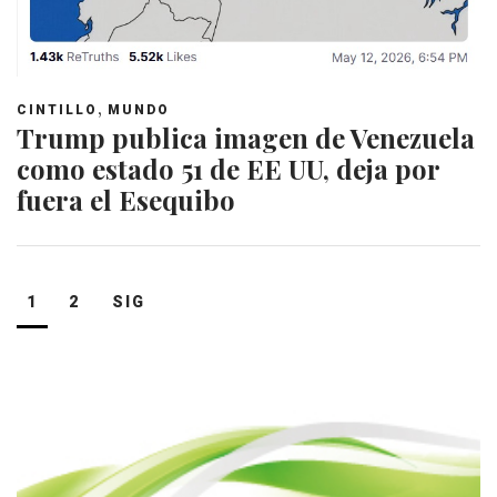
,
CINTILLO
MUNDO
Trump publica imagen de Venezuela
como estado 51 de EE UU, deja por
fuera el Esequibo
Navegación
1
2
SIG
de
entradas