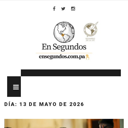
Skip
to
Facebook
Twitter
Instagram
content
MENU
DÍA:
13 DE MAYO DE 2026