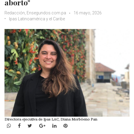
aborto"
Redacción, Ensegundos.com.pa
16 mayo, 2026
Ipas Latinoamérica y el Caribe
Directora ejecutiva de Ipas LAC, Diana Morbóeno Pan
WhatsApp
Facebook
Twitter
Google+
LinkedIn
Pinterest