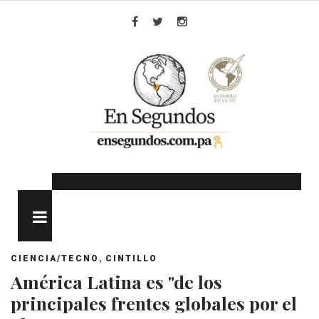
Skip
to
Facebook
Twitter
Instagram
content
MENU
,
CIENCIA/TECNO
CINTILLO
América Latina es "de los
principales frentes globales por el