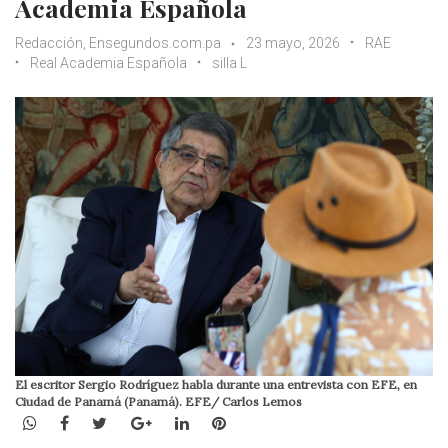
Academia Española
Redacción, Ensegundos.com.pa
23 mayo, 2026
RAE
Real Academia Española
silla L
El escritor Sergio Rodríguez habla durante una entrevista con EFE, en
Ciudad de Panamá (Panamá). EFE/ Carlos Lemos
WhatsApp
Facebook
Twitter
Google+
LinkedIn
Pinterest