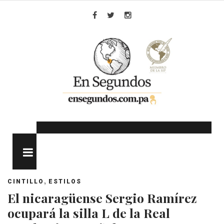
Skip
to
Facebook
Twitter
Instagram
content
MENU
,
CINTILLO
ESTILOS
El nicaragüense Sergio Ramírez
ocupará la silla L de la Real