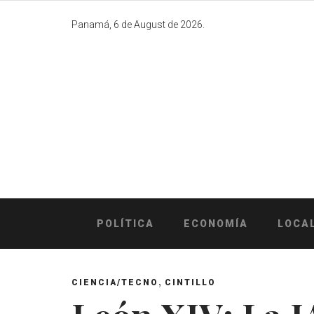
Skip
to
Panamá, 6 de August de 2026.
content
POLÍTICA
ECONOMÍA
LOCA
,
CIENCIA/TECNO
CINTILLO