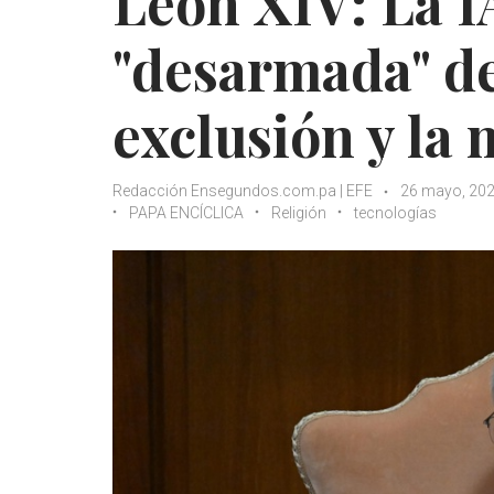
León XIV: La I
"desarmada" de
exclusión y la
Redacción Ensegundos.com.pa | EFE
26 mayo, 20
PAPA ENCÍCLICA
Religión
tecnologías