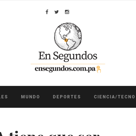
Facebook
Twitter
Instagram
LES
MUNDO
DEPORTES
CIENCIA/TECNO