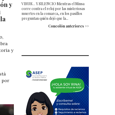
ión y
VIRUS… Y SILENCIO Mientras el Minsa
corre contra el reloj por las misteriosas
u
muertes en la comarca, en los pasillos
la
preguntan quién dejó que la...
Concolón anteriores >>
o,
abra
toria y
stá
, por