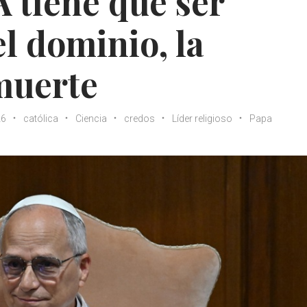
A tiene que ser
l dominio, la
 muerte
26
católica
Ciencia
credos
Líder religioso
Papa