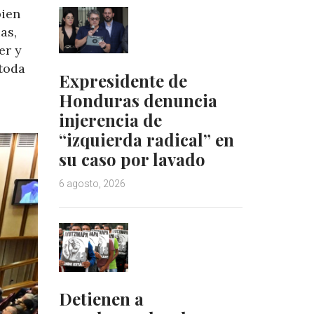
bien
as,
er y
 toda
Expresidente de
Honduras denuncia
injerencia de
“izquierda radical” en
su caso por lavado
6 agosto, 2026
Detienen a