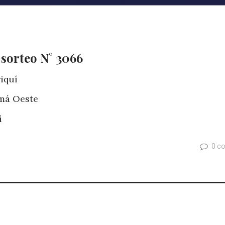
 sorteo N° 3066
iquí
má Oeste
í
0 c