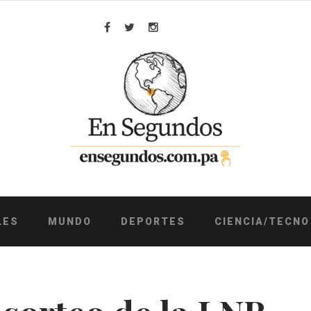
Facebook
Twitter
Instagram
LES
MUNDO
DEPORTES
CIENCIA/TECNO