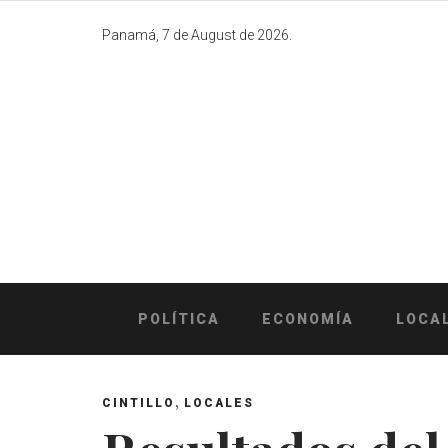
Skip
to
Panamá, 7 de August de 2026.
content
POLÍTICA
ECONOMÍA
LOCA
,
CINTILLO
LOCALES