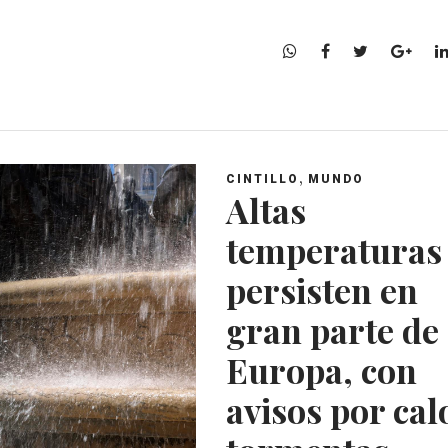
W
F
T
G
h
a
w
o
a
c
i
o
t
e
t
g
s
b
t
l
A
o
e
e
,
CINTILLO
MUNDO
p
o
r
+
Altas
p
k
temperaturas
persisten en
gran parte de
Europa, con
avisos por cal