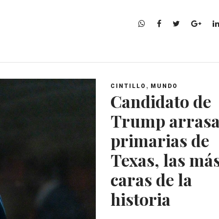
W
F
T
G
h
a
w
o
a
c
i
o
t
e
t
g
s
b
t
l
A
o
e
e
,
CINTILLO
MUNDO
p
o
r
+
Candidato de
p
k
Trump arrasa
primarias de
Texas, las má
caras de la
historia