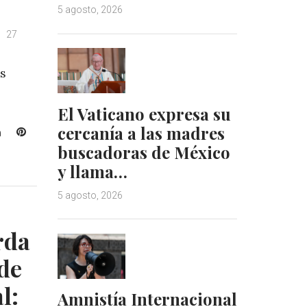
5 agosto, 2026
27
es
El Vaticano expresa su
cercanía a las madres
L
P
i
i
buscadoras de México
n
n
y llama…
k
t
e
e
5 agosto, 2026
d
r
I
e
rda
n
s
t
 de
l:
Amnistía Internacional