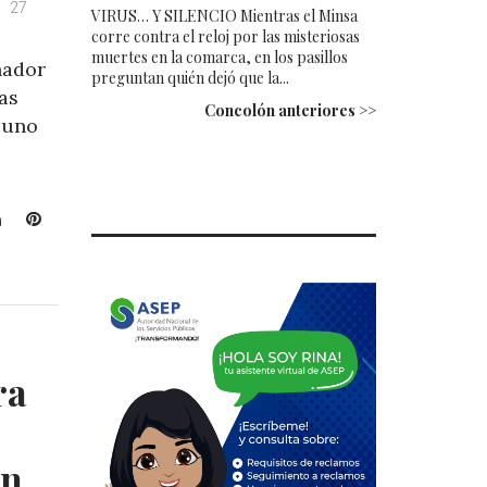
27
VIRUS… Y SILENCIO Mientras el Minsa
corre contra el reloj por las misteriosas
muertes en la comarca, en los pasillos
nador
preguntan quién dejó que la...
as
Concolón anteriores >>
 uno
L
P
i
i
n
n
k
t
e
e
d
r
I
e
ra
n
s
t
on