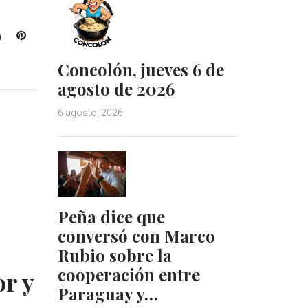
L
P
i
i
Concolón, jueves 6 de
n
n
k
t
agosto de 2026
e
e
d
r
6 agosto, 2026
I
e
n
s
t
Peña dice que
conversó con Marco
Rubio sobre la
cooperación entre
or y
Paraguay y…