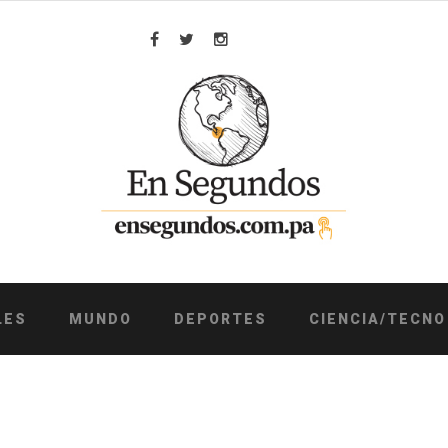
Facebook
Twitter
Instagram
LES
MUNDO
DEPORTES
CIENCIA/TECNO