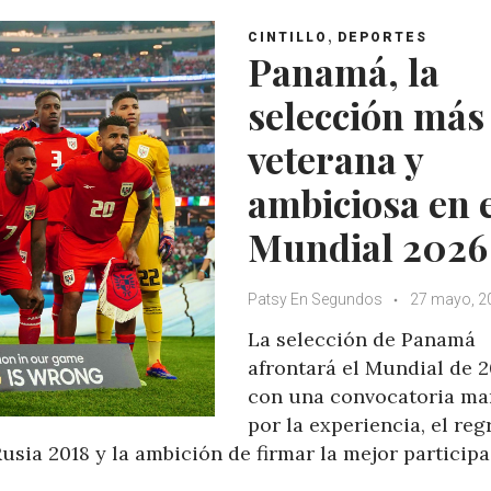
A
o
e
e
,
CINTILLO
DEPORTES
p
o
r
+
Panamá, la
p
k
selección más
veterana y
ambiciosa en 
Mundial 2026
Patsy En Segundos
27 mayo, 2
La selección de Panamá
afrontará el Mundial de 
con una convocatoria ma
por la experiencia, el reg
usia 2018 y la ambición de firmar la mejor particip