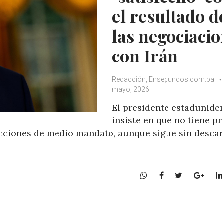
el resultado d
las negociaci
con Irán
Redacción, Ensegundos.com.pa
mayo, 2026
El presidente estadunide
insiste en que no tiene pr
ecciones de medio mandato, aunque sigue sin descar
W
F
T
G
h
a
w
o
a
c
i
o
t
e
t
g
s
b
t
l