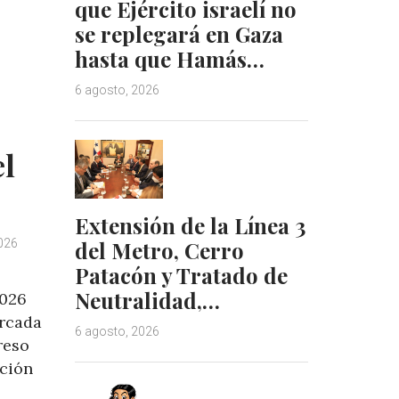
que Ejército israelí no
d
r
se replegará en Gaza
I
e
hasta que Hamás…
n
s
t
6 agosto, 2026
el
Extensión de la Línea 3
026
del Metro, Cerro
Patacón y Tratado de
Neutralidad,…
2026
rcada
6 agosto, 2026
reso
ación