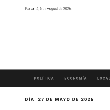
Skip
to
Panamá, 6 de August de 2026.
content
POLÍTICA
ECONOMÍA
LOCA
DÍA:
27 DE MAYO DE 2026