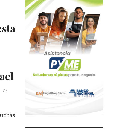
esta
ael
27
muchas