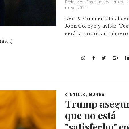
Redacción, Ensegundos.com.pa
mayo, 2026
Ken Paxton derrota al se
John Cornyn y avisa: “Tex
será la prioridad número
más…)
W
F
T
G
h
a
w
o
a
c
i
o
t
e
t
g
s
b
t
l
A
o
e
e
,
CINTILLO
MUNDO
p
o
r
+
Trump asegu
p
k
que no está
"satisfecho" c