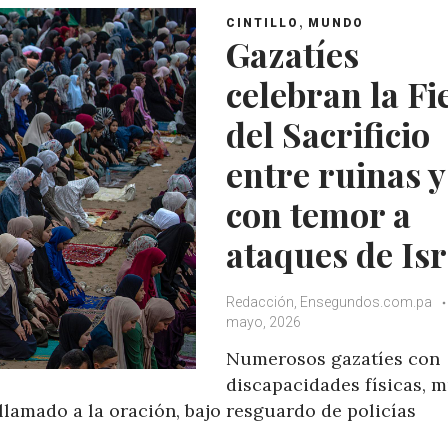
,
CINTILLO
MUNDO
Gazatíes
celebran la Fi
del Sacrificio
entre ruinas y
con temor a
ataques de Isr
Redacción, Ensegundos.com.pa
mayo, 2026
Numerosos gazatíes con
discapacidades físicas, 
llamado a la oración, bajo resguardo de policías