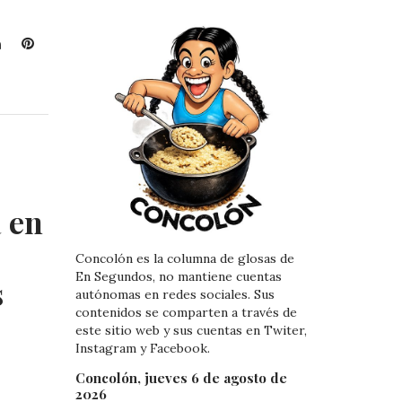
L
P
i
i
n
n
k
t
e
e
d
r
I
e
n
s
t
 en
Concolón es la columna de glosas de
En Segundos, no mantiene cuentas
s
autónomas en redes sociales. Sus
contenidos se comparten a través de
este sitio web y sus cuentas en Twiter,
Instagram y Facebook.
Concolón, jueves 6 de agosto de
2026