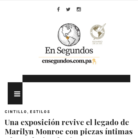
Skip
to
Facebook
Twitter
Instagram
content
MENU
,
CINTILLO
ESTILOS
Una exposición revive el legado de
Marilyn Monroe con piezas íntimas