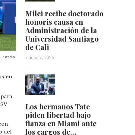
Milei recibe doctorado
honoris causa en
Administración de la
Universidad Santiago
de Cali
l estadio
7 agosto, 2026
os en
 para
PSV
Los hermanos Tate
piden libertad bajo
fianza en Miami ante
con
los cargos de…
o del