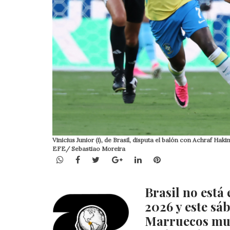
Vinicius Junior (i), de Brasil, disputa el balón con Achraf Ha
EFE/ Sebastiao Moreira
WhatsApp
Facebook
Twitter
Google+
LinkedIn
Pinterest
Brasil no está 
2026 y este sá
Marruecos muy 