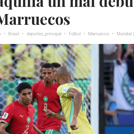
maquilla un mal debu
 Marruecos
6
Brasil
deportes_principal
Fútbol
Marruecos
Mundial 