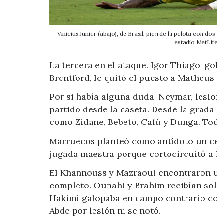
Vinicius Junior (abajo), de Brasil, pierrde la pelota con d
estadio MetLif
La tercera en el ataque. Igor Thiago, g
Brentford, le quitó el puesto a Matheus
Por si había alguna duda, Neymar, lesi
partido desde la caseta. Desde la grad
como Zidane, Bebeto, Cafú y Dunga. To
Marruecos planteó como antídoto un ce
jugada maestra porque cortocircuitó a 
El Khannouss y Mazraoui encontraron un
completo. Ounahi y Brahim recibían solos
Hakimi galopaba en campo contrario co
Abde por lesión ni se notó.