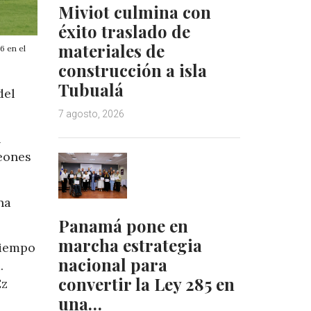
Miviot culmina con
éxito traslado de
materiales de
6 en el
construcción a isla
Tubualá
del
7 agosto, 2026
l
peones
na
Panamá pone en
marcha estrategia
tiempo
nacional para
.
convertir la Ley 285 en
Ez
una…