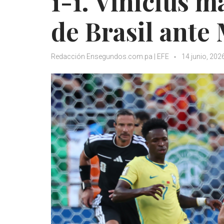
1-1. Vinícius 
de Brasil ante
Redacción Ensegundos.com.pa | EFE
14 junio, 202