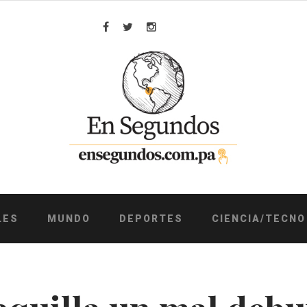
Facebook
Twitter
Instagram
LES
MUNDO
DEPORTES
CIENCIA/TECNO