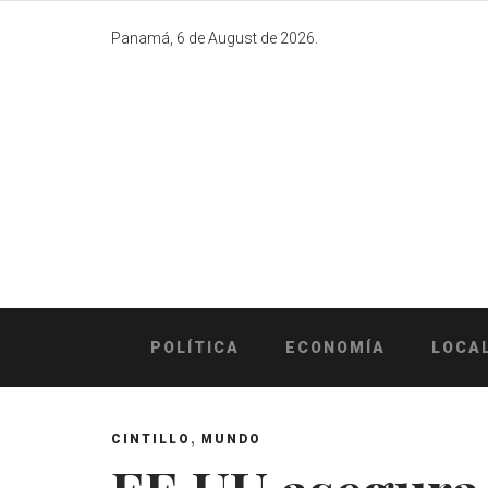
Skip
to
Panamá, 6 de August de 2026.
content
POLÍTICA
ECONOMÍA
LOCA
,
CINTILLO
MUNDO