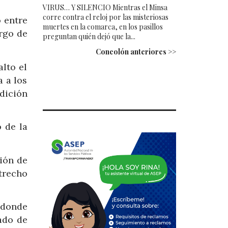
VIRUS… Y SILENCIO Mientras el Minsa
corre contra el reloj por las misteriosas
o entre
muertes en la comarca, en los pasillos
argo de
preguntan quién dejó que la...
Concolón anteriores >>
alto el
a a los
ndición
o de la
ión de
strecho
 donde
ado de