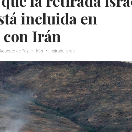
ue la retirada isra
stá incluida en
 con Irán
Acuerdo de Paz
Irán
retirada israelí