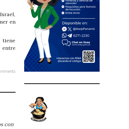
srael,
ner en
 tiene
 entre
omments
os con