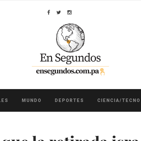
Facebook
Twitter
Instagram
LES
MUNDO
DEPORTES
CIENCIA/TECNO