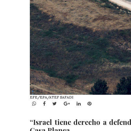
EFE/EPA/ATEF SAFADI
WhatsApp
Facebook
Twitter
Google+
LinkedIn
Pinterest
“Israel tiene derecho a defend
Casa Blanca