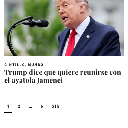
,
CINTILLO
MUNDO
Trump dice que quiere reunirse con
el ayatola Jamenei
Navegación
1
2
…
6
SIG
de
entradas