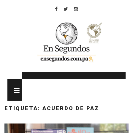
Skip
to
Facebook
Twitter
Instagram
content
MENU
ETIQUETA:
ACUERDO DE PAZ