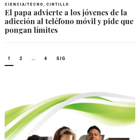
,
CIENCIA/TECNO
CINTILLO
El papa advierte a los jóvenes de la
adicción al teléfono móvil y pide que
pongan límites
Navegación
1
2
…
4
SIG
de
entradas