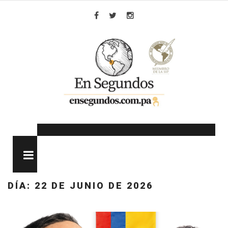
Skip
to
Facebook
Twitter
Instagram
content
MENU
DÍA:
22 DE JUNIO DE 2026