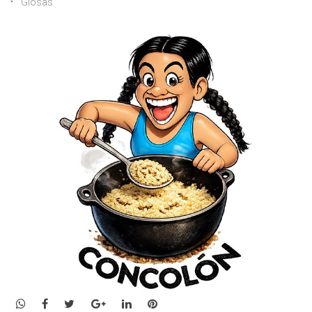
Glosas
WhatsApp
Facebook
Twitter
Google+
LinkedIn
Pinterest