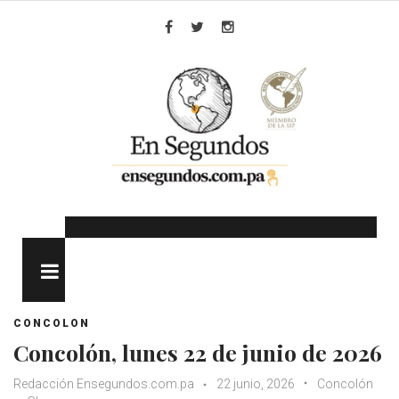
Skip
to
Facebook
Twitter
Instagram
content
MENU
CONCOLON
Concolón, lunes 22 de junio de 2026
Redacción Ensegundos.com.pa
22 junio, 2026
Concolón