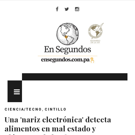
Skip
to
Facebook
Twitter
Instagram
content
MENU
,
CIENCIA/TECNO
CINTILLO
Una 'nariz electrónica' detecta
alimentos en mal estado y