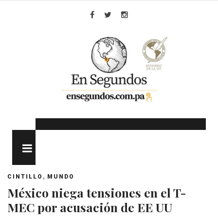
Skip
to
Facebook
Twitter
Instagram
content
MENU
,
CINTILLO
MUNDO
México niega tensiones en el T-
MEC por acusación de EE UU