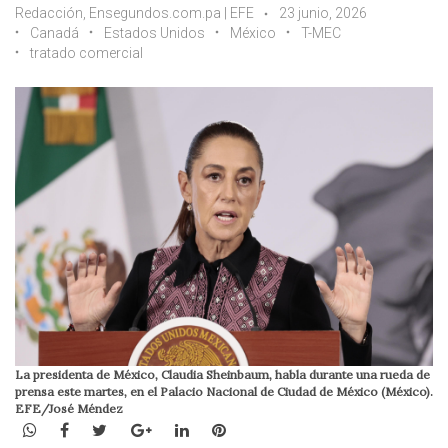
Redacción, Ensegundos.com.pa | EFE
23 junio, 2026
Canadá
Estados Unidos
México
T-MEC
tratado comercial
La presidenta de México, Claudia Sheinbaum, habla durante una rueda de
prensa este martes, en el Palacio Nacional de Ciudad de México (México).
EFE/José Méndez
WhatsApp
Facebook
Twitter
Google+
LinkedIn
Pinterest