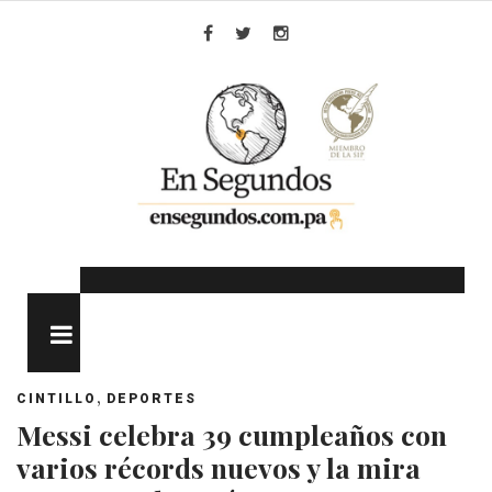
Skip
to
Facebook
Twitter
Instagram
content
MENU
,
CINTILLO
DEPORTES
Messi celebra 39 cumpleaños con
varios récords nuevos y la mira