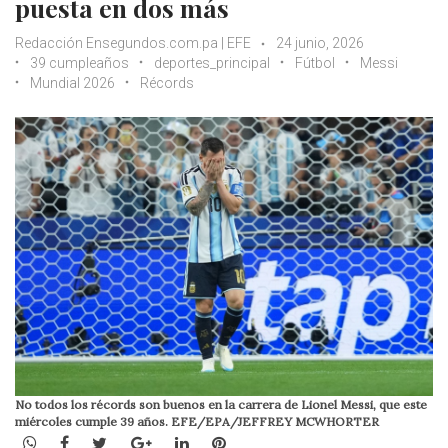
puesta en dos más
Redacción Ensegundos.com.pa | EFE
24 junio, 2026
39 cumpleaños
deportes_principal
Fútbol
Messi
Mundial 2026
Récords
No todos los récords son buenos en la carrera de Lionel Messi, que este
miércoles cumple 39 años. EFE/EPA/JEFFREY MCWHORTER
WhatsApp
Facebook
Twitter
Google+
LinkedIn
Pinterest