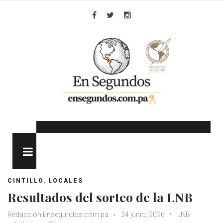
Skip
to
Facebook
Twitter
Instagram
content
MENU
,
CINTILLO
LOCALES
Resultados del sorteo de la LNB
Redacción Ensegundos.com.pa
24 junio, 2026
LNB