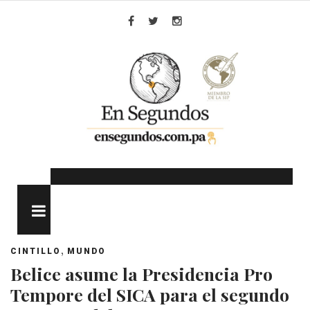
Skip
to
Facebook
Twitter
Instagram
content
MENU
,
CINTILLO
MUNDO
Belice asume la Presidencia Pro
Tempore del SICA para el segundo