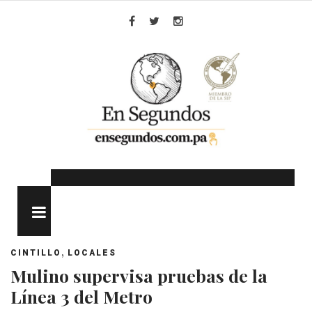
Skip
to
Facebook
Twitter
Instagram
content
MENU
,
CINTILLO
LOCALES
Mulino supervisa pruebas de la
Línea 3 del Metro