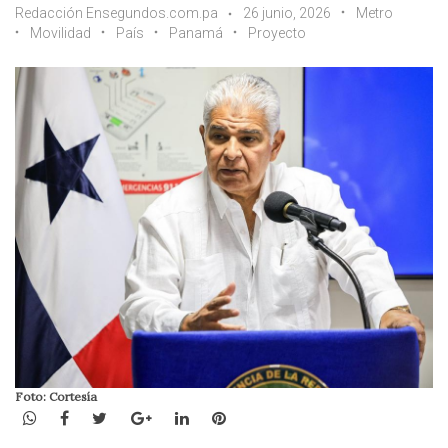
Redacción Ensegundos.com.pa
26 junio, 2026
Metro
Movilidad
País
Panamá
Proyecto
Foto: Cortesía
WhatsApp
Facebook
Twitter
Google+
LinkedIn
Pinterest