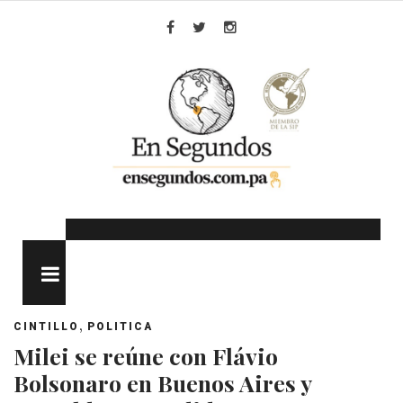
Skip
to
Facebook
Twitter
Instagram
content
MENU
,
CINTILLO
POLITICA
Milei se reúne con Flávio
Bolsonaro en Buenos Aires y