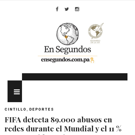
Skip
to
Facebook
Twitter
Instagram
content
MENU
,
CINTILLO
DEPORTES
FIFA detecta 89.000 abusos en
redes durante el Mundial y el 11 %