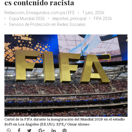
es contenido racista
Redacción, Ensegundos.com.pa | EFE
1 julio, 2026
Copa Mundial 2026
deportes_principal
FIFA 2026
Servicio de Protección en Redes Sociales
Cartel de la FIFA durante la inauguración del Mundial 2026 en el estadio
SoFi en Los Ángeles (EE.UU.). EFE/ Omar Alonso
WhatsApp
Facebook
Twitter
Google+
LinkedIn
Pinterest