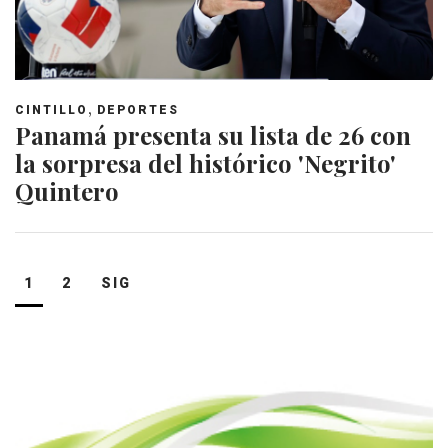
,
CINTILLO
DEPORTES
Panamá presenta su lista de 26 con
la sorpresa del histórico 'Negrito'
Quintero
Navegación
1
2
SIG
de
entradas