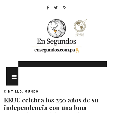
Skip
to
Facebook
Twitter
Instagram
content
MENU
,
CINTILLO
MUNDO
EEUU celebra los 250 años de su
independencia con una lona