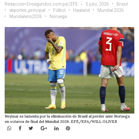
Redacción Ensegundos.com.pa | EFE
5 julio, 2026
Brasil
deportes_principal
Fútbol
Haaland
Mundial 2026
Mundialens2026
Noruega
Neymar se lamenta por la eliminación de Brasil al perder ante Noruega
en octavos de final del Mundial 2026. EFE/EPA/WILL OLIVER
WhatsApp
Facebook
Twitter
Google+
LinkedIn
Pinterest