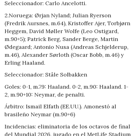
Seleccionador: Carlo Ancelotti.
2.Noruega: Ørjan Nyland; Julian Ryerson
(Fredrik Aursnes, m.64), Kristoffer Ajer, Torbjørn
Heggem, David Møller Wolfe (Leo Ostigard,
m.90+5); Patrick Berg, Sander Berge, Martin
Ødegaard; Antonio Nusa (Andreas Schjelderup,
m.46), Alexander Sørloth (Oscar Bobb, m.46) y
Erling Haaland.
Seleccionador: Ståle Solbakken
Goles: 0-1, m.79: Haaland. 0-2, m.90: Haaland. 1-
2, m.90+10: Neymar, de penalti.
Árbitro: Ismail Elfath (EE.UU.). Amonestó al
brasileño Neymar (m.90+6)
Incidencias: eliminatoria de los octavos de final
del Mundial 2026, jugado en el MetLife Stadium