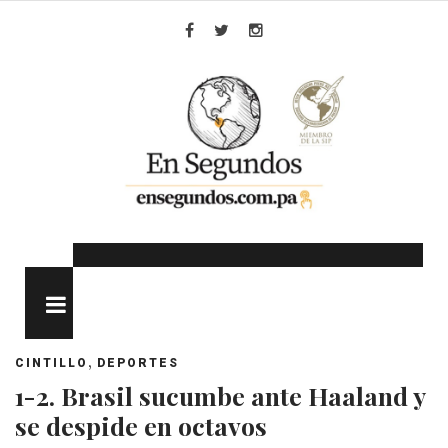
Skip
to
Facebook
Twitter
Instagram
content
MENU
,
CINTILLO
DEPORTES
1-2. Brasil sucumbe ante Haaland y
se despide en octavos