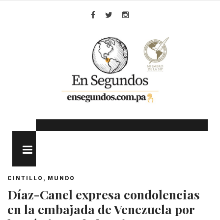
Skip
to
Facebook
Twitter
Instagram
content
MENU
,
CINTILLO
MUNDO
Díaz-Canel expresa condolencias
en la embajada de Venezuela por