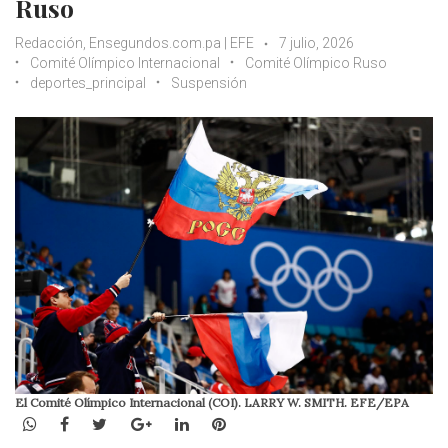
Ruso
Redacción, Ensegundos.com.pa | EFE
7 julio, 2026
Comité Olímpico Internacional
Comité Olímpico Ruso
deportes_principal
Suspensión
El Comité Olímpico Internacional (COI). LARRY W. SMITH. EFE/EPA
WhatsApp
Facebook
Twitter
Google+
LinkedIn
Pinterest