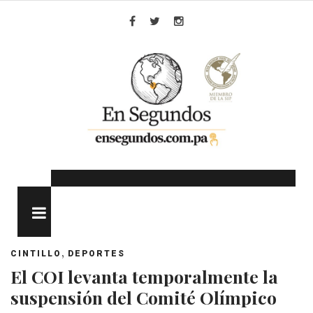
Skip
to
Facebook
Twitter
Instagram
content
MENU
,
CINTILLO
DEPORTES
El COI levanta temporalmente la
suspensión del Comité Olímpico