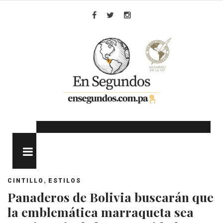
Skip
to
Facebook
Twitter
Instagram
content
MENU
,
CINTILLO
ESTILOS
Panaderos de Bolivia buscarán que
la emblemática marraqueta sea