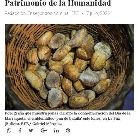
Patrimonio de la Humanidad
Redacción, Ensegundos.com.pa | EFE
7 julio, 2026
Fotografía que muestra panes durante la conmemoración del Día de la
Marraqueta, el emblemático 'pan de batalla' este lunes, en La Paz
(Bolivia). EFE/ Gabriel Márquez
WhatsApp
Facebook
Twitter
Google+
LinkedIn
Pinterest