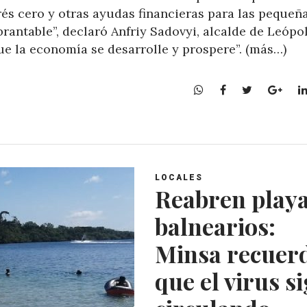
és cero y otras ayudas financieras para las pequeñ
antable”, declaró Anfriy Sadovyi, alcalde de Leópol
que la economía se desarrolle y prospere”. (más…)
W
F
T
G
h
a
w
o
a
c
i
o
t
e
t
g
s
b
t
l
A
o
e
e
LOCALES
p
o
r
+
Reabren playa
p
k
balnearios:
Minsa recuer
que el virus s