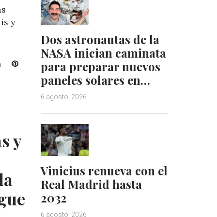
as
is y
Dos astronautas de la
NASA inician caminata
L
P
para preparar nuevos
i
i
paneles solares en…
n
n
k
t
6 agosto, 2026
e
e
d
r
I
e
s y
n
s
t
Vinicius renueva con el
da
Real Madrid hasta
igue
2032
6 agosto, 2026