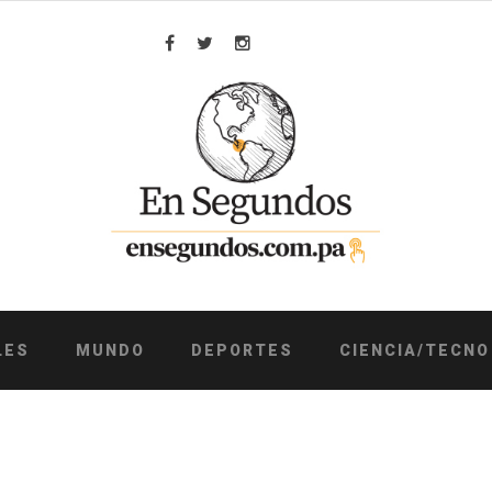
Facebook
Twitter
Instagram
LES
MUNDO
DEPORTES
CIENCIA/TECNO