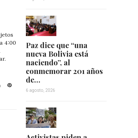
jetos
 a 4:00
Paz dice que “una
a
nueva Bolivia está
ar.
naciendo”, al
conmemorar 201 años
de…
L
P
6 agosto, 2026
i
i
n
n
k
t
e
e
d
r
I
e
n
s
Activistas piden a