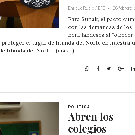
Enrique Rubio / EFE
28 febrero,
Para Sunak, el pacto cum
con las demandas de los
norirlandeses al “ofrecer
 proteger el lugar de Irlanda del Norte en nuestra 
de Irlanda del Norte”. (más…)
W
F
T
G
h
a
w
o
a
c
i
o
t
e
t
g
s
b
t
l
A
o
e
e
POLITICA
p
o
r
+
Abren los
p
k
colegios