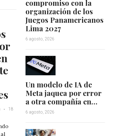
compromiso con la
k
t
organización de los
e
e
Juegos Panamericanos
d
r
Lima 2027
I
e
os
n
s
6 agosto, 2026
t
or
en
te
Un modelo de IA de
es
Meta jaquea por error
a otra compañía en…
s
18
6 agosto, 2026
ando
 al