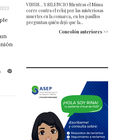
VIRUS… Y SILENCIO Mientras el Minsa
 2023
corre contra el reloj por las misteriosas
muertes en la comarca, en los pasillos
ple
preguntan quién dejó que la...
Concolón anteriores >>
 un
unión
L
P
i
i
n
n
k
t
e
e
d
r
I
e
n
s
t