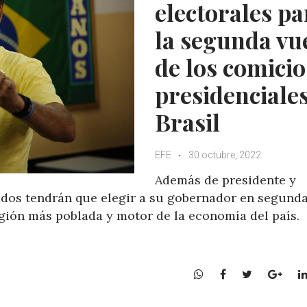
electorales pa
la segunda vu
de los comicio
presidenciale
Brasil
EFE
30 octubre, 2022
Además de presidente y
tados tendrán que elegir a su gobernador en segund
región más poblada y motor de la economía del país.
W
F
T
G
h
a
w
o
a
c
i
o