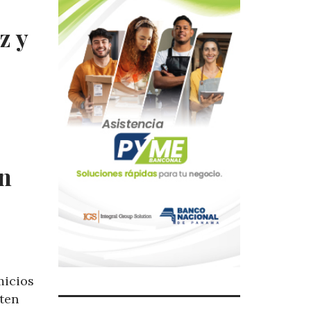
z y
en
micios
iten