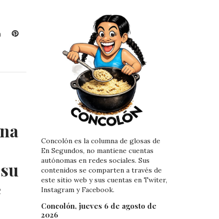
L
P
i
i
n
n
k
t
e
e
d
r
I
e
n
s
t
una
Concolón es la columna de glosas de
En Segundos, no mantiene cuentas
autónomas en redes sociales. Sus
 su
contenidos se comparten a través de
este sitio web y sus cuentas en Twiter,
e
Instagram y Facebook.
Concolón, jueves 6 de agosto de
2026