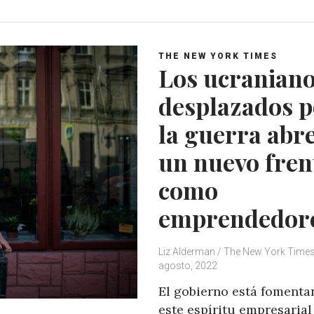
t
e
t
g
s
b
t
l
A
o
e
e
THE NEW YORK TIMES
p
o
r
+
Los ucranian
p
k
desplazados p
la guerra abr
un nuevo fren
como
emprendedor
Liz Alderman / The New York Time
agosto, 2022
El gobierno está foment
este espíritu empresarial