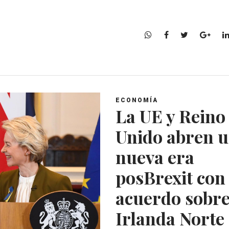
W
F
T
G
h
a
w
o
a
c
i
o
t
e
t
g
s
b
t
l
A
o
e
e
ECONOMÍA
p
o
r
+
La UE y Reino
p
k
Unido abren 
nueva era
posBrexit con
acuerdo sobr
Irlanda Norte