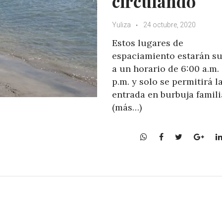
circulando
Yuliza
24 octubre, 2020
Estos lugares de
espaciamiento estarán su
a un horario de 6:00 a.m.
p.m. y solo se permitirá l
entrada en burbuja famili
(más…)
W
F
T
G
h
a
w
o
a
c
i
o
t
e
t
g
s
b
t
l
A
o
e
e
p
o
r
+
p
k