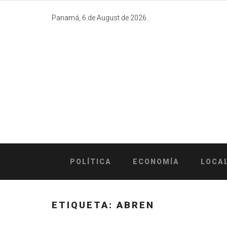
Skip
to
Panamá, 6 de August de 2026.
content
POLÍTICA
ECONOMÍA
LOCA
ETIQUETA:
ABREN