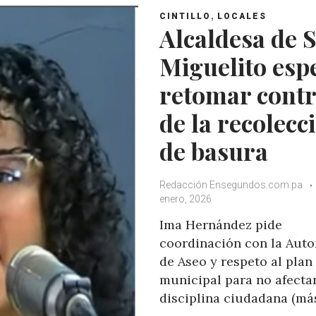
,
CINTILLO
LOCALES
Alcaldesa de 
Miguelito esp
retomar contr
de la recolecc
de basura
Redacción Ensegundos.com.pa
enero, 2026
Ima Hernández pide
coordinación con la Auto
de Aseo y respeto al plan
municipal para no afectar
disciplina ciudadana (má