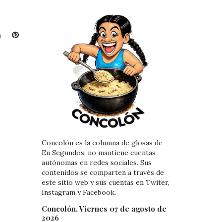
L
P
i
i
n
n
k
t
e
e
d
r
I
e
n
s
t
Concolón es la columna de glosas de
En Segundos, no mantiene cuentas
autónomas en redes sociales. Sus
contenidos se comparten a través de
este sitio web y sus cuentas en Twiter,
Instagram y Facebook.
Concolón, Viernes 07 de agosto de
2026