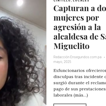
CINTILLO
LOCALES
Capturan a do
mujeres por
agresión a la
alcaldesa de 
Miguelito
Redacción Ensegundos.com.pa
mayo, 2025
Exfuncionarios ofreciero
disculpas tras incidente 
surgió durante el reclam
pago de sus prestaciones
laborales (más…)