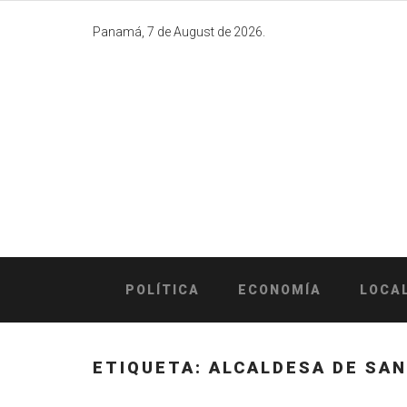
Skip
to
Panamá, 7 de August de 2026.
content
POLÍTICA
ECONOMÍA
LOCA
ETIQUETA:
ALCALDESA DE SAN