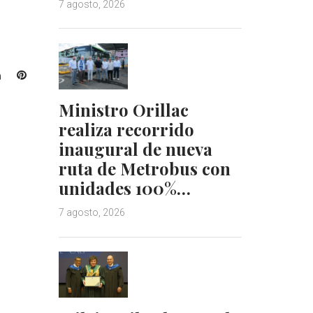
7 agosto, 2026
L
P
i
i
Ministro Orillac
n
n
k
t
realiza recorrido
e
e
inaugural de nueva
d
r
ruta de Metrobus con
I
e
unidades 100%…
n
s
t
7 agosto, 2026