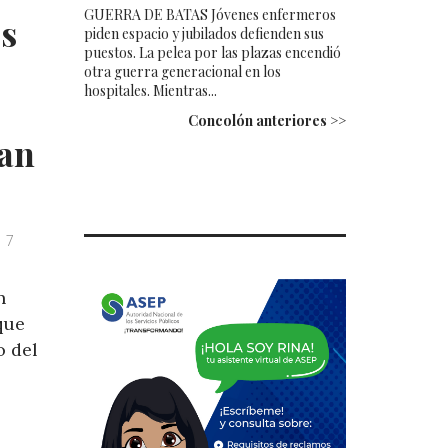
GUERRA DE BATAS Jóvenes enfermeros
s
piden espacio y jubilados defienden sus
puestos. La pelea por las plazas encendió
otra guerra generacional en los
hospitales. Mientras...
Concolón anteriores >>
San
7
n
que
o del