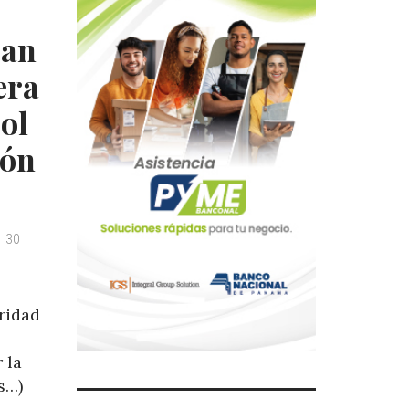
San
era
ol
ión
30
ridad
 la
s…)