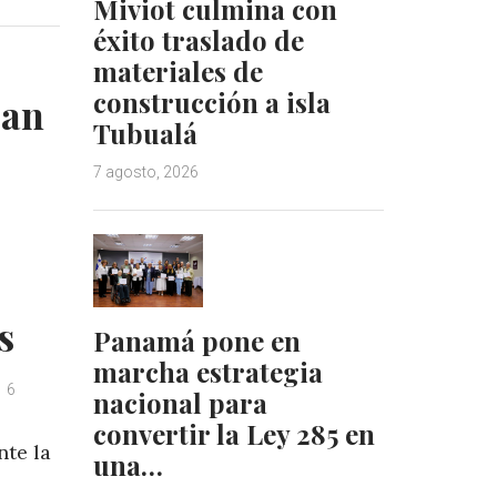
Miviot culmina con
éxito traslado de
materiales de
construcción a isla
San
Tubualá
7 agosto, 2026
s
Panamá pone en
marcha estrategia
6
nacional para
convertir la Ley 285 en
nte la
una…