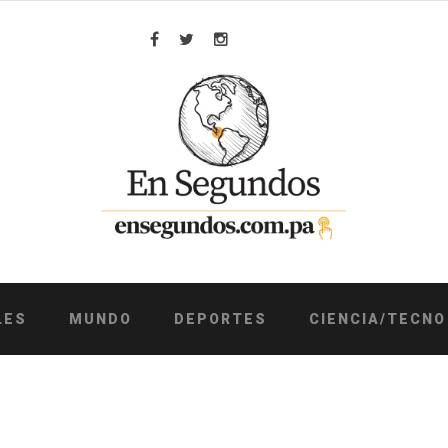
Facebook
Twitter
Instagram
LES
MUNDO
DEPORTES
CIENCIA/TECNO