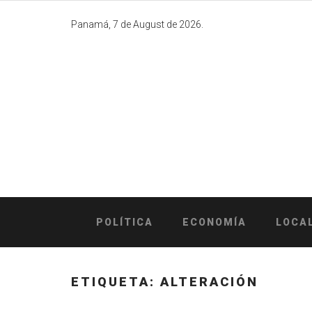
Skip
to
Panamá, 7 de August de 2026.
content
POLÍTICA
ECONOMÍA
LOCA
ETIQUETA:
ALTERACIÓN