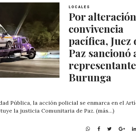
LOCALES
Por alteración
convivencia
pacífica, Juez 
Paz sancionó 
representante
Burunga
ad Pública, la acción policial se enmarca en el Art
ituye la justicia Comunitaria de Paz. (más…)
W
F
T
G
h
a
w
o