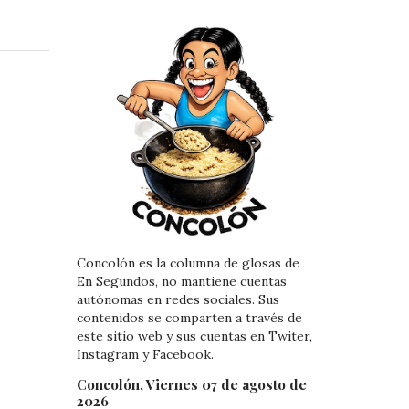
n
n
k
t
e
e
d
r
I
e
n
s
t
Concolón es la columna de glosas de
En Segundos, no mantiene cuentas
autónomas en redes sociales. Sus
contenidos se comparten a través de
este sitio web y sus cuentas en Twiter,
Instagram y Facebook.
Concolón, Viernes 07 de agosto de
2026