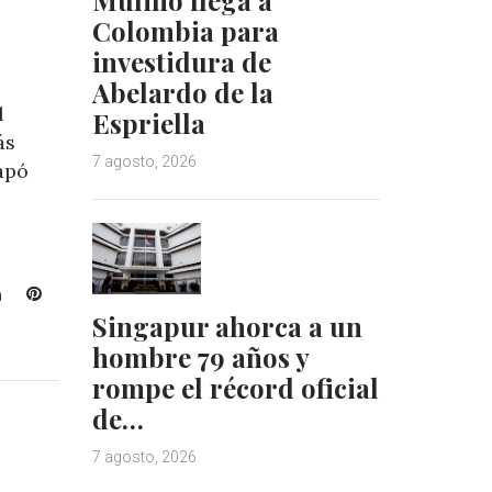
Colombia para
investidura de
Abelardo de la
l
Espriella
ás
7 agosto, 2026
capó
L
P
i
i
Singapur ahorca a un
n
n
hombre 79 años y
k
t
rompe el récord oficial
e
e
de…
d
r
I
e
7 agosto, 2026
n
s