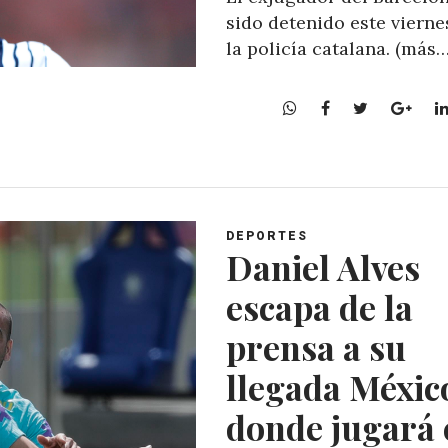
sido detenido este vierne
la policía catalana. (más…
W
F
T
G
h
a
w
o
a
c
i
o
t
e
t
g
s
b
t
l
A
o
e
e
DEPORTES
p
o
r
+
Daniel Alves
p
k
escapa de la
prensa a su
llegada Méxic
donde jugará 