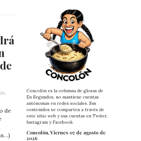
n
n
k
t
e
e
d
r
I
e
drá
n
s
t
ón
 de
Concolón es la columna de glosas de
zo,
En Segundos, no mantiene cuentas
autónomas en redes sociales. Sus
contenidos se comparten a través de
ho de
este sitio web y sus cuentas en Twiter,
e
Instagram y Facebook.
a
Concolón, Viernes 07 de agosto de
ás…)
2026