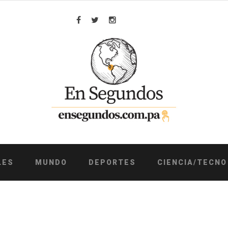
Facebook
Twitter
Instagram
LES
MUNDO
DEPORTES
CIENCIA/TECNO