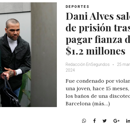
DEPORTES
Dani Alves sal
de prisión tra
pagar fianza 
$1.2 millones
Redacción EnSegundos
25 mar
2024
Fue condenado por violar
una joven, hace 15 meses,
los baños de una discote
Barcelona (más…)
W
F
T
G
h
a
w
o