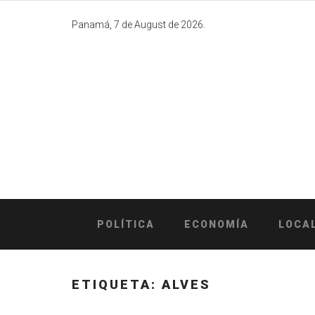
Skip
to
Panamá, 7 de August de 2026.
content
POLÍTICA
ECONOMÍA
LOCA
ETIQUETA:
ALVES