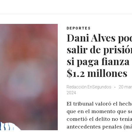
a
c
i
o
t
e
t
g
s
b
t
l
A
o
e
e
DEPORTES
p
o
r
+
Dani Alves po
p
k
salir de prisi
si paga fianza
$1.2 millones
Redacción EnSegundos
20 mar
2024
El tribunal valoró el hec
que en el momento que s
cometió el delito no tení
antecedentes penales (m