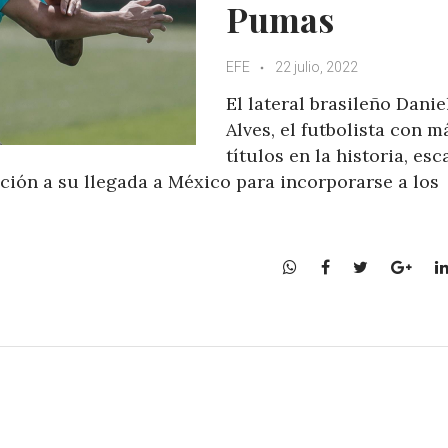
Pumas
EFE
22 julio, 2022
El lateral brasileño Danie
Alves, el futbolista con m
títulos en la historia, es
ción a su llegada a México para incorporarse a los
W
F
T
G
h
a
w
o
a
c
i
o
t
e
t
g
s
b
t
l
A
o
e
e
p
o
r
+
p
k