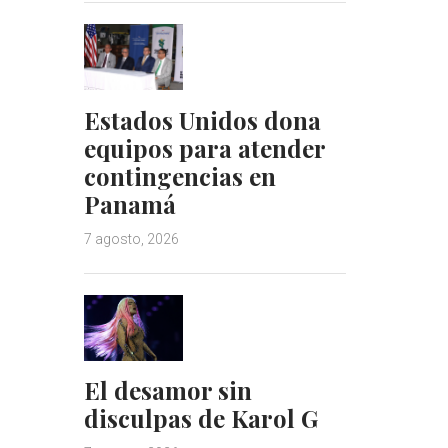
t
Estados Unidos dona
equipos para atender
contingencias en
Panamá
7 agosto, 2026
El desamor sin
disculpas de Karol G