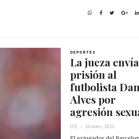
W
F
T
G
h
a
w
o
a
c
i
o
t
e
t
g
s
b
t
l
A
o
e
e
DEPORTES
p
o
r
+
La jueza envía
p
k
prisión al
futbolista Dan
Alves por
agresión sexu
EFE
20 enero, 2023
El exjugador del Barcelo