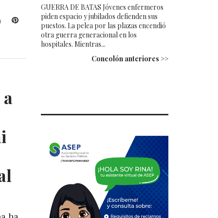
GUERRA DE BATAS Jóvenes enfermeros
piden espacio y jubilados defienden sus
L
P
puestos. La pelea por las plazas encendió
i
i
otra guerra generacional en los
n
n
hospitales. Mientras...
k
t
Concolón anteriores >>
e
e
d
r
I
e
 a
n
s
t
i
al
na ha