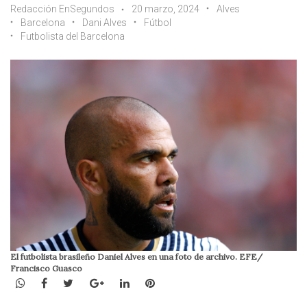
Redacción EnSegundos
20 marzo, 2024
Alves
Barcelona
Dani Alves
Fútbol
Futbolista del Barcelona
El futbolista brasileño Daniel Alves en una foto de archivo. EFE/
Francisco Guasco
WhatsApp
Facebook
Twitter
Google+
LinkedIn
Pinterest