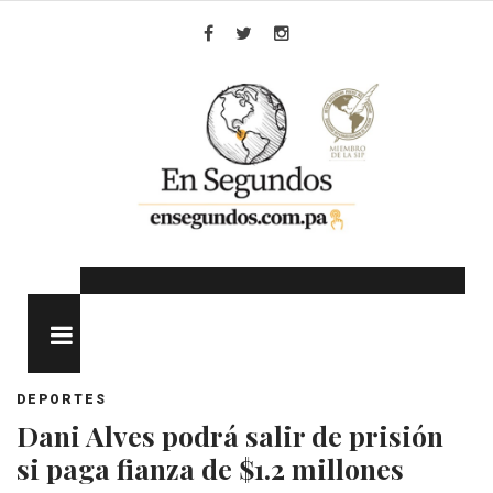
Skip
to
Facebook
Twitter
Instagram
content
MENU
DEPORTES
Dani Alves podrá salir de prisión
si paga fianza de $1.2 millones