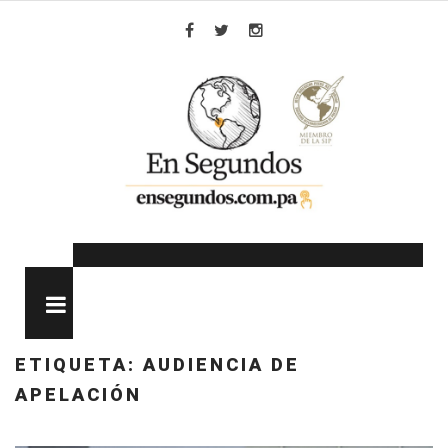
Skip
to
Facebook
Twitter
Instagram
content
MENU
ETIQUETA:
AUDIENCIA DE
APELACIÓN