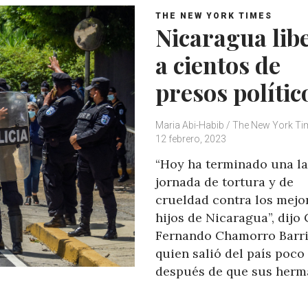
THE NEW YORK TIMES
Nicaragua lib
a cientos de
presos polític
Maria Abi-Habib / The New York T
12 febrero, 2023
“Hoy ha terminado una l
jornada de tortura y de
crueldad contra los mejo
hijos de Nicaragua”, dijo 
Fernando Chamorro Barri
quien salió del país poco
después de que sus her