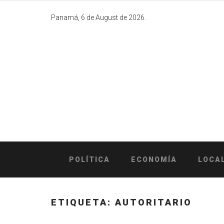
Skip
to
Panamá, 6 de August de 2026.
content
POLÍTICA
ECONOMÍA
LOCA
ETIQUETA:
AUTORITARIO