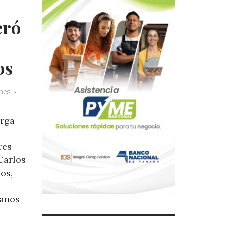
eró
os
imes
arga
res
Carlos
os,
manos