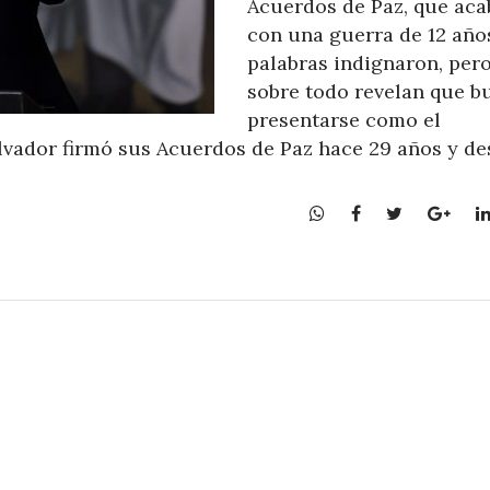
Acuerdos de Paz, que ac
con una guerra de 12 año
palabras indignaron, per
sobre todo revelan que b
presentarse como el
Salvador firmó sus Acuerdos de Paz hace 29 años y d
W
F
T
G
h
a
w
o
a
c
i
o
t
e
t
g
s
b
t
l
A
o
e
e
p
o
r
+
p
k