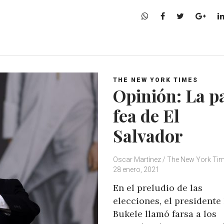
W
F
T
G
h
a
w
o
a
c
i
o
t
e
t
g
s
b
t
l
A
o
e
e
THE NEW YORK TIMES
p
o
r
+
Opinión: La p
p
k
fea de El
Salvador
Oscar Martínez / The New York Ti
28 enero, 2021
En el preludio de las
elecciones, el presidente
Bukele llamó farsa a los