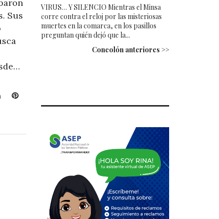
abaron
VIRUS… Y SILENCIO Mientras el Minsa
s. Sus
corre contra el reloj por las misteriosas
muertes en la comarca, en los pasillos
o
preguntan quién dejó que la...
usca
Concolón anteriores >>
esde…
L
P
i
i
n
n
k
t
e
e
d
r
I
e
n
s
t