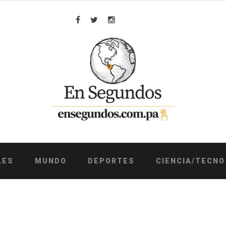
Facebook
Twitter
Instagram
LES
MUNDO
DEPORTES
CIENCIA/TECNO