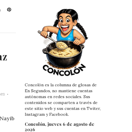
L
P
i
i
n
n
k
t
e
e
d
r
I
e
az
n
s
t
Concolón es la columna de glosas de
En Segundos, no mantiene cuentas
mes
autónomas en redes sociales. Sus
contenidos se comparten a través de
este sitio web y sus cuentas en Twiter,
Instagram y Facebook.
 Nayib
Concolón, jueves 6 de agosto de
2026