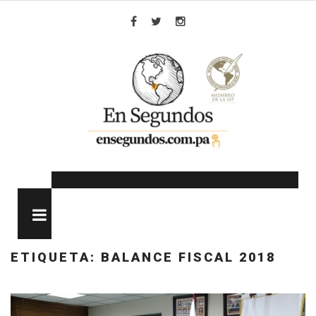
Skip
to
Facebook
Twitter
Instagram
content
MENU
ETIQUETA:
BALANCE FISCAL 2018