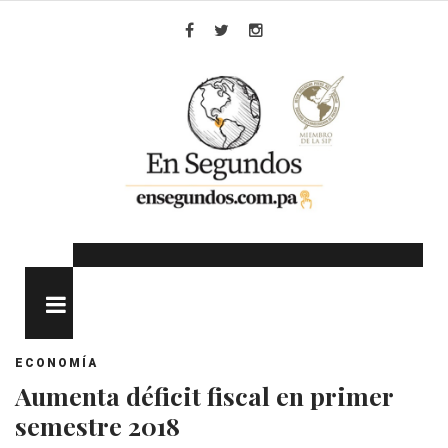
Skip
to
Facebook
Twitter
Instagram
content
MENU
ECONOMÍA
Aumenta déficit fiscal en primer
semestre 2018