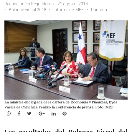
Redacción En Segundos
21 agosto, 2018
Balance Fiscal 2018
Informe del MEF
Panamá
La ministra encargada de la cartera de Economía y Finanzas, Eyda
Varela de Chinchilla, realizó la conferencia de prensa. Foto: MEF
WhatsApp
Facebook
Twitter
Google+
LinkedIn
Pinterest
Los resultados del Balance Fiscal del