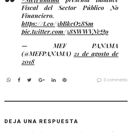
Fiscal del Sector Público No
Financiero.
https://t.co/3bBkcOz8Sm
pic.twitter.com/58SWWVNvQo
— MEF PANAMA
(@MEFPANAMA)
21 de agosto de
2018
WhatsApp
Facebook
Twitter
Google+
LinkedIn
Pinterest
0 comments
DEJA UNA RESPUESTA