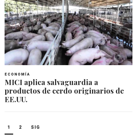
ECONOMÍA
MICI aplica salvaguardia a
productos de cerdo originarios de
EE.UU.
Navegación
1
2
SIG
de