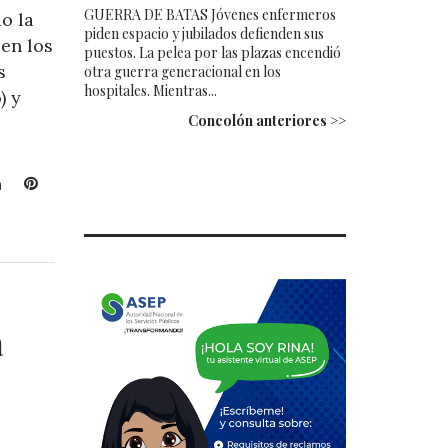
GUERRA DE BATAS Jóvenes enfermeros
o la
piden espacio y jubilados defienden sus
en los
puestos. La pelea por las plazas encendió
s
otra guerra generacional en los
hospitales. Mientras...
) y
Concolón anteriores >>
L
P
i
i
n
n
k
t
e
e
d
r
I
e
a
n
s
t