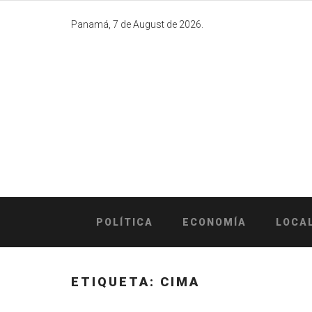
Skip
to
Panamá, 7 de August de 2026.
content
POLÍTICA
ECONOMÍA
LOCA
ETIQUETA:
CIMA