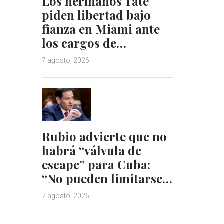
Los hermanos Tate
n
s
piden libertad bajo
t
fianza en Miami ante
los cargos de…
7 agosto, 2026
Rubio advierte que no
habrá “válvula de
escape” para Cuba:
“No pueden limitarse…
7 agosto, 2026