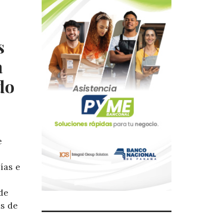
s
a
do
e
ías e
de
as de