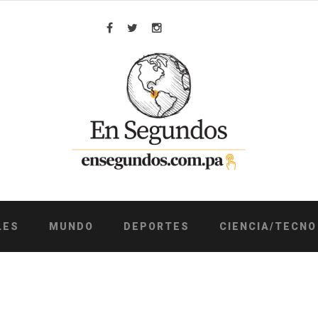
Facebook
Twitter
Instagram
LES
MUNDO
DEPORTES
CIENCIA/TECNO