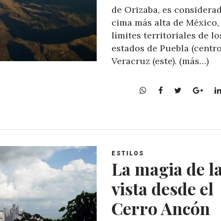
de Orizaba, es considerad
cima más alta de México, 
límites territoriales de lo
estados de Puebla (centro
Veracruz (este). (más…)
W
F
T
G
h
a
w
o
a
c
i
o
t
e
t
g
s
b
t
l
A
o
e
e
ESTILOS
p
o
r
+
La magia de l
p
k
vista desde el
Cerro Ancón