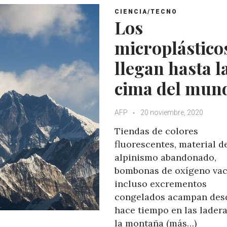
CIENCIA/TECNO
Los
microplástico
llegan hasta l
cima del mun
AFP
20 noviembre, 2020
Tiendas de colores
fluorescentes, material d
alpinismo abandonado,
bombonas de oxígeno vac
incluso excrementos
congelados acampan des
hace tiempo en las lader
la montaña (más…)