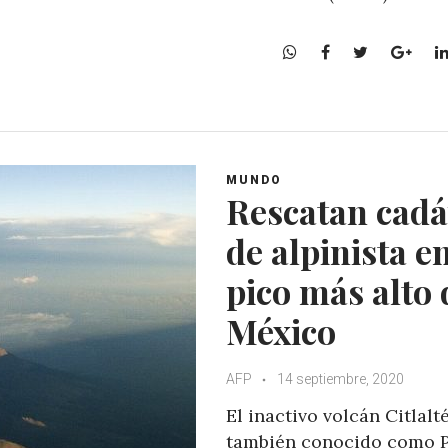
W
F
T
G
h
a
w
o
a
c
i
o
t
e
t
g
s
b
t
l
A
o
e
e
MUNDO
p
o
r
+
Rescatan cadá
p
k
de alpinista e
pico más alto 
México
AFP
14 septiembre, 2020
El inactivo volcán Citlalté
también conocido como 